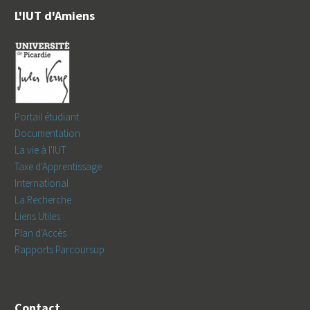
L'IUT d'Amiens
Portail étudiant
Documentation
La vie à l'IUT
Taxe d'Apprentissage
International
La Recherche
Liens Utiles
Plan d'Accès
Rapports Parcoursup
Contact